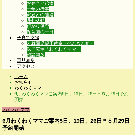
お弁当と給食
一年の行事
家庭との連絡
課外活動
預かり保育
保育園の一日
子育て支援
未就園児親子教室（ぺんぎん組）
親子広場「わくわくママ」
施設開放
園児募集
アクセス
ホーム
お知らせ
わくわくママ
6月わくわくママご案内5日、19日、26日＊５月29日予約
開始
わくわくママ
6月わくわくママご案内5日、19日、26日＊５月29日
予約開始