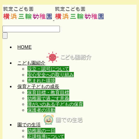
HOME
こども園紹介
設立・認可について
安心安全への取り組み
恵まれた環境
保育と子どもの成長
保育目標・教育目標
幼稚園で過ごす意義
障がいのある子どもの保育
保護者の活動
園での生活
幼稚園の一日
正課指導について