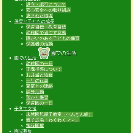
設立・認可について
安心安全への取り組み
恵まれた環境
保育と子どもの成長
保育目標・教育目標
幼稚園で過ごす意義
障がいのある子どもの保育
保護者の活動
園での生活
幼稚園の一日
正課指導について
お弁当と給食
一年の行事
家庭との連絡
課外活動
預かり保育
保育園の一日
子育て支援
未就園児親子教室（ぺんぎん組）
親子広場「わくわくママ」
施設開放
園児募集