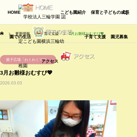
HOME
こども園紹介
保育と子どもの成長
更新情報
子育て支援
3月お雛様おむすび💖
園での生活
子育て支援
園児募集
親子広場「わくわくママ」
アクセス
3月お雛様おむすび💖
2026.03.03