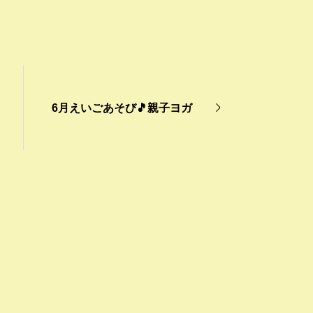
6月えいごあそび🎵親子ヨガ